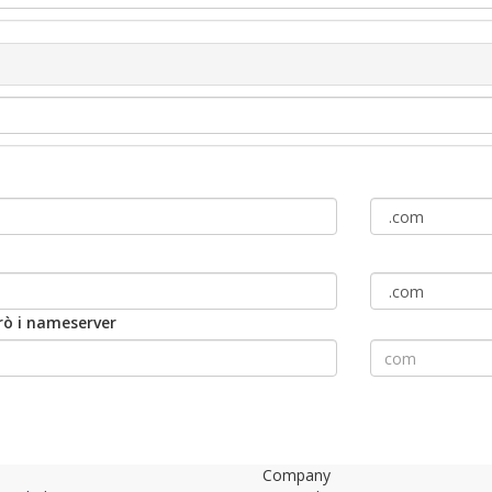
rò i nameserver
Company