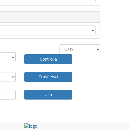
Controlla
Trasferisci
Usa