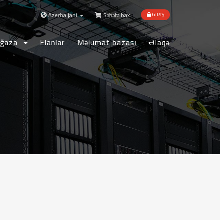
Azerbaijani
Səbətə bax
GIRIŞ
ğaza
Elanlar
Məlumat bazası
Əlaqə