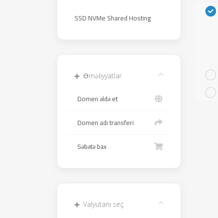
SSD NVMe Shared Hosting
Əməliyyatlar
Domen əldə et
Domen adı transferi
Səbətə bax
Valyutanı seç