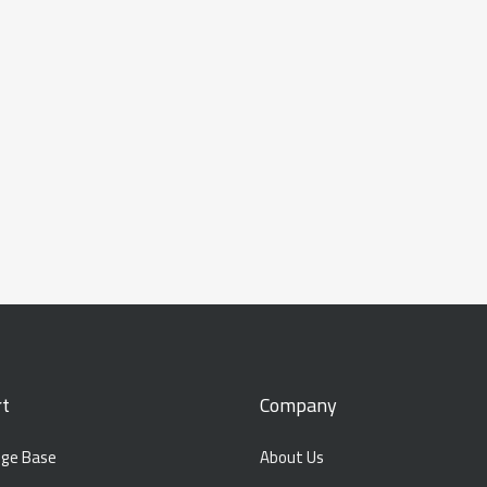
t
Company
ge Base
About Us