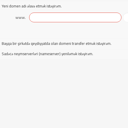
Yeni domen adı əlavə etmək istəyirəm.
www.
Başqa bir şirkətdə qeydiyyatda olan domeni transfer etmək istəyirəm.
Sadəcə neymserverləri (nameserver) yeniləmək istəyirəm.