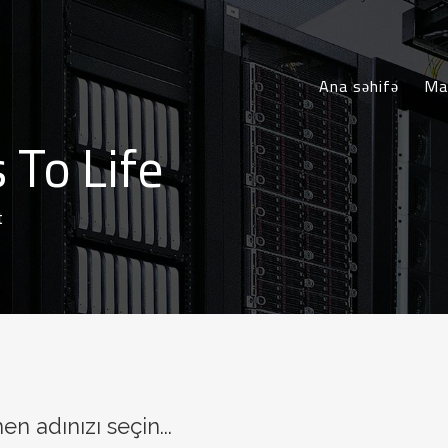
Ana səhifə
Ma
 To Life
t
n adınızı seçin...