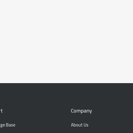
t
Company
ge Base
About Us