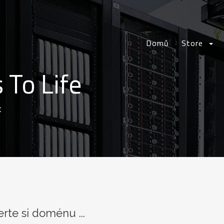
Domů
Store
 To Life
t
rte si doménu ...