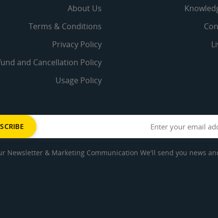
About Us
Knowled
Terms & Conditions
Con
Privacy Policy
L
fund and Cancellation Policy
Usage Policy
ur Newsletter & Marketing Communication We'll send you news and 