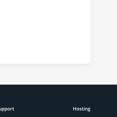
upport
Hosting