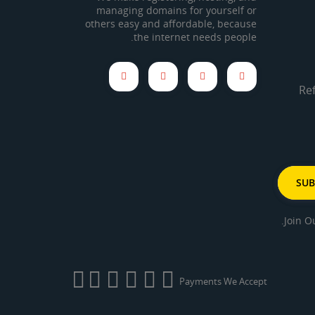
managing domains for yourself or
others easy and affordable, because
the internet needs people.
Re
Join O
Payments We Accept