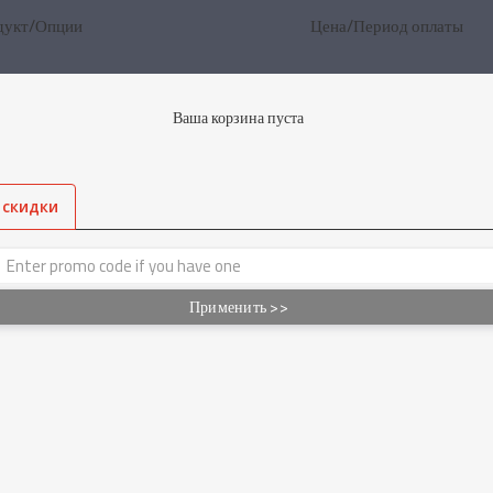
дукт/Опции
Цена/Период оплаты
Ваша корзина пуста
 скидки
Применить >>