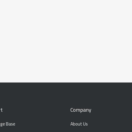
t
Company
ge Base
About Us