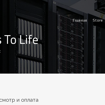
Главная
Stor
 To Life
t
смотр и оплата